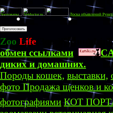
Х
Доска объявлений Рунет
Рейтинг
Великолепно!
Очень Хор
Неудовлетворительно
Zoo
Life
(Зоо Жизнь) Lin
обмен ссылками
.
CA
диких и домашних.
Породы кошек,
выставки,
фото
Продажа щенков и ко
фотографиями
КОТ ПОР